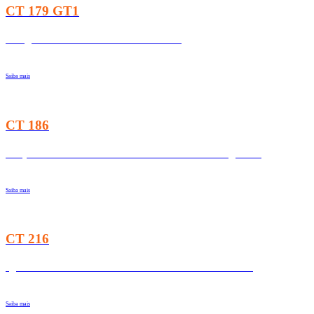
CT 179 GT1
Longevidade e Envelhecimento Ativo
Saiba mais
CT 186
Respostas Sociais e Cuidados Continuados Integrados
Saiba mais
CT 216
Igualdade Remuneratória entre Mulheres e Homens
Saiba mais