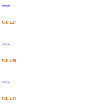
Saiba mais
CT 227
Environmental, Social, and Governance (ESG)
Saiba mais
CT 230
Ética e Integridade
no Deporto
Saiba mais
CT 231