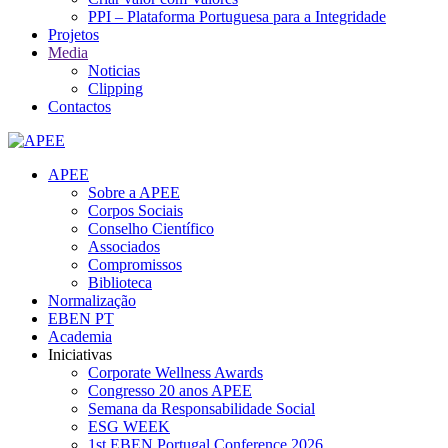
PPI – Plataforma Portuguesa para a Integridade
Projetos
Media
Noticias
Clipping
Contactos
APEE
Sobre a APEE
Corpos Sociais
Conselho Científico
Associados
Compromissos
Biblioteca
Normalização
EBEN PT
Academia
Iniciativas
Corporate Wellness Awards
Congresso 20 anos APEE
Semana da Responsabilidade Social
ESG WEEK
1st EBEN Portugal Conference 2026