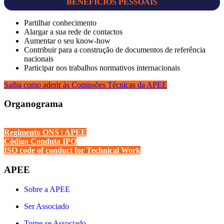
BENEFÍCIOS PESSOAIS
Partilhar conhecimento
Alargar a sua rede de contactos
Aumentar o seu know-how
Contribuir para a construção de documentos de referência
nacionais
Participar nos trabalhos normativos internacionais
Saiba como aderir às Comissões Técnicas da APEE
Organograma
Regimento ONS | APEE
Código Conduta IPQ
ISO code of conduct for Technical Work
APEE
Sobre a APEE
Ser Associado
Torne-se Associado