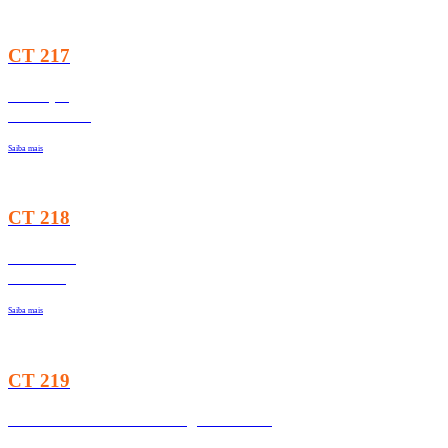
CT 217
Finanças
Sustentáveis
Saiba mais
CT 218
Economia
Circular
Saiba mais
CT 219
Bem-Estar e Felicidade Organizacional