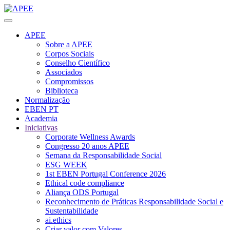
APEE
Sobre a APEE
Corpos Sociais
Conselho Científico
Associados
Compromissos
Biblioteca
Normalização
EBEN PT
Academia
Iniciativas
Corporate Wellness Awards
Congresso 20 anos APEE
Semana da Responsabilidade Social
ESG WEEK
1st EBEN Portugal Conference 2026
Ethical code compliance
Aliança ODS Portugal
Reconhecimento de Práticas Responsabilidade Social e
Sustentabilidade
ai.ethics
Criar valor com Valores